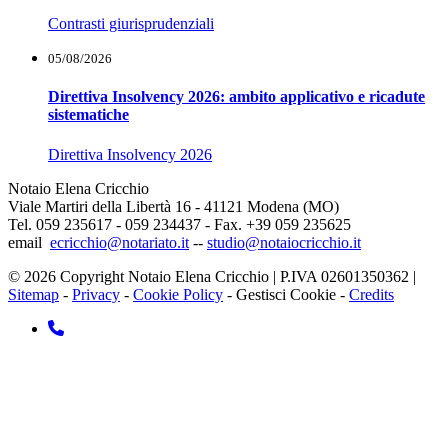
Contrasti giurisprudenziali
05/08/2026
Direttiva Insolvency 2026: ambito applicativo e ricadute
sistematiche
Direttiva Insolvency 2026
Notaio Elena Cricchio
Viale Martiri della Libertà 16 - 41121 Modena (MO)
Tel. 059 235617 - 059 234437 - Fax. +39 059 235625
email
ecricchio@notariato.it
--
studio@notaiocricchio.it
© 2026 Copyright Notaio Elena Cricchio | P.IVA 02601350362 |
Sitemap
-
Privacy
-
Cookie Policy
-
Gestisci Cookie
-
Credits