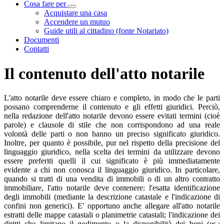
Cosa fare per
Visualizza menù di secondo livello
Acquistare una casa
Accendere un mutuo
Guide utili al cittadino (fonte Notariato)
Documenti
Contatti
Il contenuto dell'atto notarile
L'atto notarile deve essere chiaro e completo, in modo che le parti
possano comprenderne il contenuto e gli effetti giuridici. Perciò,
nella redazione dell'atto notarile devono essere evitati termini (cioè
parole) e clausole di stile che non corrispondono ad una reale
volontà delle parti o non hanno un preciso significato giuridico.
Inoltre, per quanto è possibile, pur nel rispetto della precisione del
linguaggio giuridico, nella scelta dei termini da utilizzare devono
essere preferiti quelli il cui significato è più immediatamente
evidente a chi non conosca il linguaggio giuridico. In particolare,
quando si tratti di una vendita di immobili o di un altro contratto
immobiliare, l'atto notarile deve contenere: l'esatta identificazione
degli immobili (mediante la descrizione catastale e l'indicazione di
confini non generici). E' opportuno anche allegare all'atto notarile
estratti delle mappe catastali o planimetrie catastali; l'indicazione dei
diritti che limitano il godimento o la disponibilità dei beni (es.: